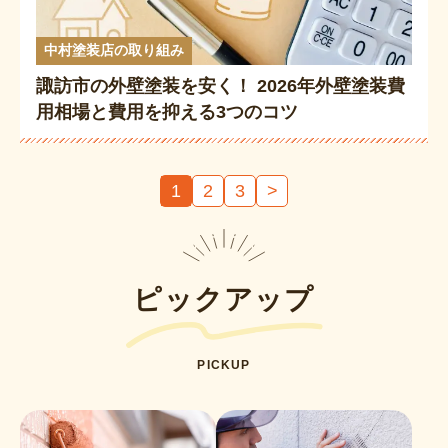
中村塗装店の取り組み
諏訪市の外壁塗装を安く！ 2026年外壁塗装費
用相場と費用を抑える3つのコツ
投
1
2
3
>
稿
の
ペ
ー
ピックアップ
ジ
送
PICKUP
り