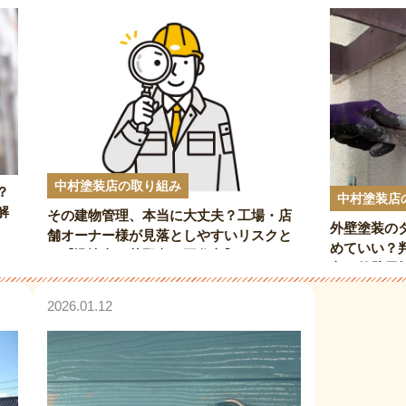
中村塗装店の取り組み
？
中村塗装店
解
その建物管理、本当に大丈夫？工場・店
外壁塗装の
舗オーナー様が見落としやすいリスクと
めていい？
は【諏訪市・茅野市・岡谷市】
市 外壁屋
2026.01.12