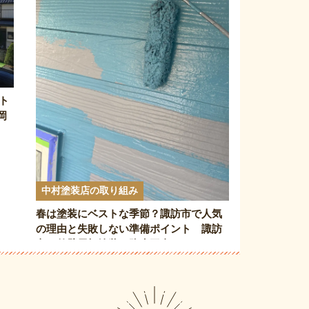
ト
岡
中村塗装店の取り組み
春は塗装にベストな季節？諏訪市で人気
の理由と失敗しない準備ポイント 諏訪
市 外壁屋根塗装 防水工事