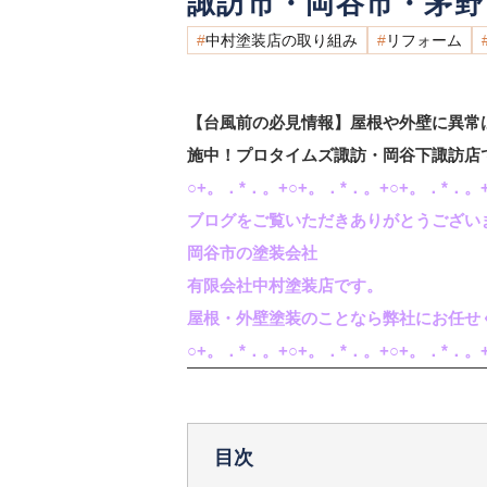
諏訪市・岡谷市・茅
中村塗装店の取り組み
リフォーム
【台風前の必見情報】屋根や外壁に異常
施中！プロタイムズ諏訪・岡谷下諏訪店
○+。．*．。+○+。．*．。+○+。．*．。+
ブログをご覧いただきありがとうござい
岡谷市の塗装会社
有限会社中村塗装店です。
屋根・外壁塗装のことなら弊社にお任せ
○+。．*．。+○+。．*．。+○+。．*．。+
目次