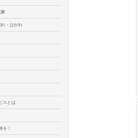
現象
割れ・はがれ
ビスとは
検を！