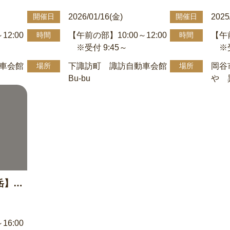
根・外
u 第1・第2会議室】 屋根・外
屋根＆外壁 塗
2026/01/16(金)
2025
開催日
開催日
後の部
壁塗り替え勉強会 1/16午前の部
午前の部
12:00
【午前の部】10:00～12:00
【午前
時間
時間
(受付9:45~)10:00∼12:00
※受付 9:45～
※受
車会館
下諏訪町 諏訪自動車会館
岡谷
場所
場所
Bu-bu
や 
岳】屋
2/6午
16:00