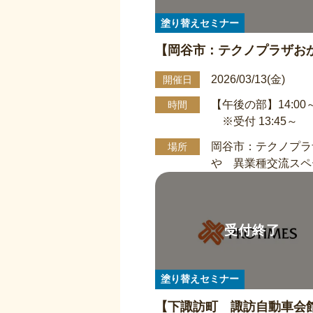
塗り替えセミナー
【岡谷市：テクノプラザ
異業種交流スペース】屋根
2026/03/13(金)
開催日
塗り替え勉強会 3/13午後
【午後の部】14:00～
時間
付13：45～)14：00～16：0
※受付 13:45～
岡谷市：テクノプラ
場所
や 異業種交流スペ
塗り替えセミナー
【下諏訪町 諏訪自動車会館