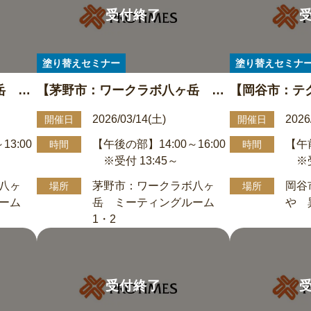
塗り替えセミナー
塗り替えセミナ
岳 ミ
【茅野市：ワークラボ八ヶ岳 ミ
【岡谷市：テ
根＆外
ーティングルーム1・2】屋根＆外
異業種交流ス
2026/03/14(土)
2026
開催日
開催日
午前の部
壁 塗り替え勉強会 3/14午後の部
塗り替え勉強会
13:00
【午後の部】14:00～16:00
【午前
時間
時間
：00
(受付13：45～)14：00～16：00
付9：45～)10
※受付 13:45～
※受
八ヶ
茅野市：ワークラボ八ヶ
岡谷
場所
場所
ーム
岳 ミーティングルーム
や 
1・2