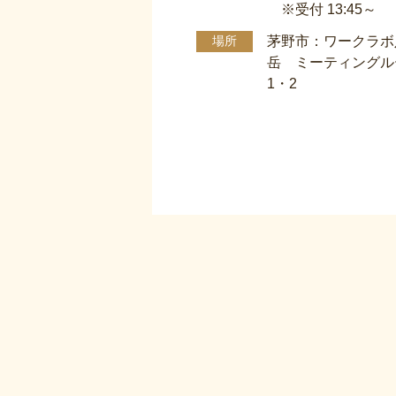
※受付 13:45～
茅野市：ワークラボ
場所
岳 ミーティングル
1・2
投
稿
の
ペ
ー
ジ
送
り