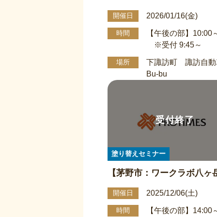
u 第1・第2会議室】 屋
2026/01/16(金)
開催日
壁塗り替え勉強会 1/16午
【午後の部】10:00～
時間
(受付13:45~)13:00∼14:00
※受付 9:45～
下諏訪町 諏訪自動
場所
Bu-bu
塗り替えセミナー
【茅野市：ワークラボ八ヶ
根＆外壁 塗り替え勉強会 1
2025/12/06(土)
開催日
後の部
【午後の部】14:00～
時間