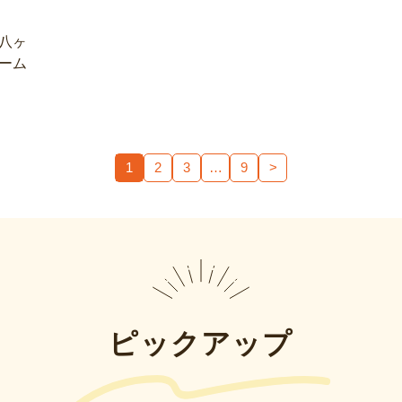
八ヶ
ーム
1
2
3
…
9
>
ピックアップ