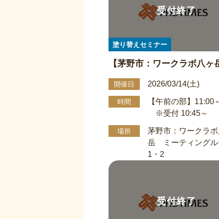
塗り替えセミナー
【茅野市：ワークラボ八ヶ
ーティングルーム1・2】屋
2026/03/14(土)
開催日
壁 塗り替え勉強会 3/14
【午前の部】11:00～
時間
(受付10：45～)11：00～13
※受付 10:45～
茅野市：ワークラボ
場所
岳 ミーティングル
1・2