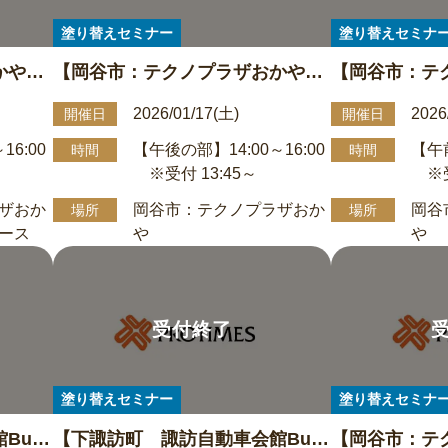
塗り替えセミナー
塗り替えセミナ
おかや
【岡谷市：テクノプラザおかや
【岡谷市：テ
＆外壁
異業種交流スペース】屋根＆外壁
異業種交流ス
2026/01/17(土)
2026
開催日
開催日
の部(受
塗り替え勉強会 1/17午後の部(受
塗り替え勉強会
16:00
【午後の部】14:00～16:00
【午前
時間
時間
0
付13:45~)14:00∼16:00
付9:45~)10:0
※受付 13:45～
※受
ザおか
岡谷市：テクノプラザおか
岡谷
場所
場所
ース
や
や
塗り替えセミナー
塗り替えセミナ
Bu‐b
【下諏訪町 諏訪自動車会館Bu‐b
【岡谷市：テ