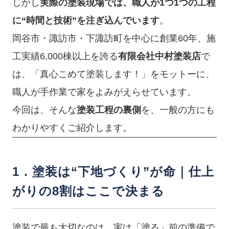
しかし
実際の塗装現場では、職人が1つ1つの工程
に“時間と技術”を注ぎ込んでいます
。
岡谷市・諏訪市・下諏訪町を中心に創業60年、施
工実績6,000棟以上を誇る
有限会社中村塗装店
で
は、「真心こめて塗装します！」をモットーに、
職人が手作業で家をよみがえらせています。
今回は、そんな
塗装工程の裏側
を、一般の方にも
わかりやすくご紹介します。
1．塗装は“下地づくり”が命｜仕上
がりの8割はここで決まる
塗装で最も大切なのは、実は「塗る」前の準備で