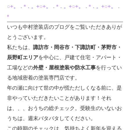
○+。．*．。+○+。．*．。+○+。．*．。+○+。．
*
いつも中村塗装店のブログをご覧いただきありが
とうございます。
私たちは、
諏訪市・岡谷市・下諏訪町・茅野市・
辰野町エリア
を中心に、戸建て住宅・アパート・
工場などの
外壁・屋根塗装や防水工事
を行ってい
る地域密着の塗装専門店です。
年の瀬に向けて世の中が慌ただしくなる前に、是
非やっていただきたいことがあります！それ
は、、、おうちの総チェック。受験生のいないお
うちは、週末バタバタしてください。
この時期のチェックは、気持ちよく新年を迎える