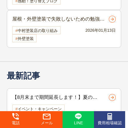
感動！塗り替えブログ
屋根・外壁塗装で失敗しないための勉強
会 岡谷市・下諏訪町で無料開催 岡谷
2026年01月13日
中村塗装店の取り組み
市外壁塗装
外壁塗装
最新記事
【8月末まで期間延長します！】夏の地
域感謝祭開催中！外壁・屋根リフォーム
イベント・キャンペーン
をご検討中の方へ
2026年08月08日
中村塗装店の取り組み
電話
メール
LINE
費用相場確認