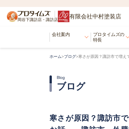
有限会社中村塗装店
岡谷下諏訪店・諏訪店
会社案内
プロタイムズの
特長
ホーム
ブログ
寒さが原因？諏訪市で増え
>
>
Blog
ブログ
寒さが原因？諏訪市