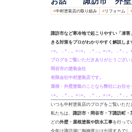
お話 諏訪市 外壁
中村塗装店の取り組み
リフォーム
諏訪市など寒冷地で起こりやすい「凍害
きる対策をプロがわかりやすく解説しま
○+。．*．。+○+。．*．。+○+。．*．。+
ブログをご覧いただきありがとうござい
岡谷市の塗装会社
有限会社中村塗装店です。
屋根・外壁塗装のことなら弊社にお任せ
○+。．*．。+○+。．*．。+○+。．*．。+
いつも中村塗装店のブログをご覧いただ
私たちは、
諏訪市・岡谷市・下諏訪町・
どの
外壁・屋根塗装や防水工事
を行って
今年は諏訪湖に御神渡りは出現するでし