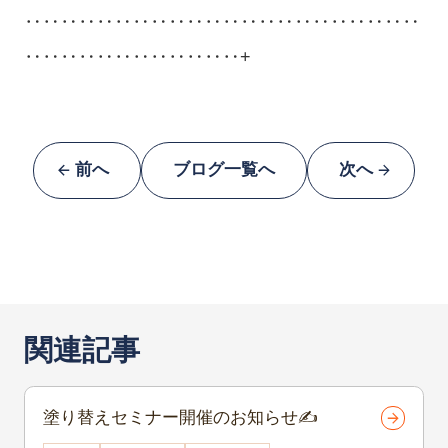
‥‥‥‥‥‥‥‥‥‥‥‥‥‥‥‥‥‥‥‥‥‥
‥‥‥‥‥‥‥‥‥‥‥‥+
前へ
ブログ一覧へ
次へ
関連記事
塗り替えセミナー開催のお知らせ✍