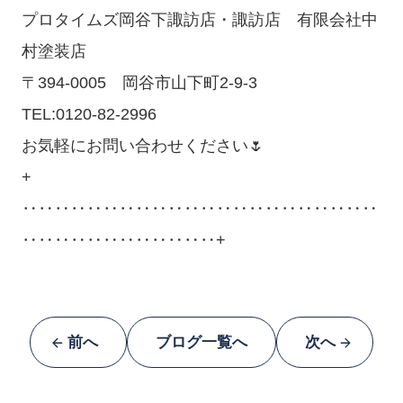
プロタイムズ岡谷下諏訪店・諏訪店 有限会社中
村塗装店
〒394-0005 岡谷市山下町2-9-3
TEL:0120-82-2996
お気軽にお問い合わせください🌷
+
‥‥‥‥‥‥‥‥‥‥‥‥‥‥‥‥‥‥‥‥‥‥
‥‥‥‥‥‥‥‥‥‥‥‥+
前へ
ブログ一覧へ
次へ