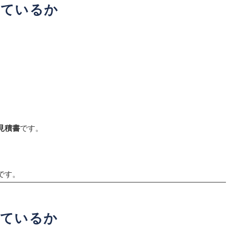
れているか
。
見積書
です。
です。
れているか