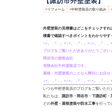
【諏訪市外壁塗装】
リフォーム
中村塗装店の取り組み
外壁塗装の見積書はどこをチェックすれ
積書で確認すべきポイントをわかりやす
○+。．*．。+○+。．*．。+○+。．*．。+
ブログをご覧いただきありがとうござい
岡谷市の塗装会社
有限会社中村塗装店です。
屋根・外壁塗装のことなら弊社にお任せ
○+。．*．。+○+。．*．。+○+。．*．。+
いつも中村塗装店のブログをご覧いただ
私たちは、
諏訪市・岡谷市・下諏訪町・
どの
外壁・屋根塗装や防水工事
を行って