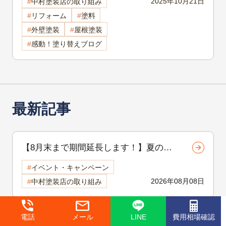
2025年10月21日
中村塗装店の取り組み
策ガイド
リフォーム
塗料
外壁塗装
屋根塗装
感動！塗り替えブログ
最新記事
【8月末まで期間延長します！】夏の地
域感謝祭開催中！外壁・屋根リフォーム
イベント・キャンペーン
をご検討中の方へ
2026年08月08日
中村塗装店の取り組み
岡谷市・諏訪市・茅野市 【補修工事シ
電話
メール
LINE
費用相場確認