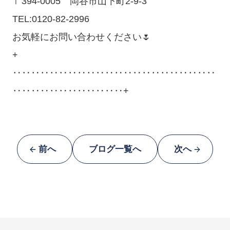
〒394-0005 岡谷市山下町2-9-3
TEL:0120-82-2996
お気軽にお問い合わせください🌷
+
‥‥‥‥‥‥‥‥‥‥‥‥‥‥‥‥‥‥‥‥‥‥
‥‥‥‥‥‥‥‥‥‥‥‥+
前へ
ブログ一覧へ
次へ