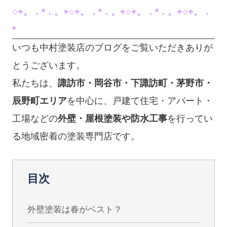
○+。．*．。+○+。．*．。+○+。．*．。+○+。．
*
いつも中村塗装店のブログをご覧いただきありが
とうございます。
私たちは、
諏訪市・岡谷市・下諏訪町・茅野市・
辰野町エリア
を中心に、戸建て住宅・アパート・
工場などの
外壁・屋根塗装や防水工事
を行ってい
る地域密着の塗装専門店です。
目次
外壁塗装は春がベスト？