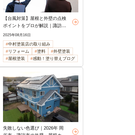
【台風対策】屋根と外壁の点検
ポイントをプロが解説｜諏訪
市・岡谷市・茅野市で家を守る
2025年08月16日
なら今がチャンス！
中村塗装店の取り組み
リフォーム
塗料
外壁塗装
屋根塗装
感動！塗り替えブログ
失敗しない色選び｜2026年 岡