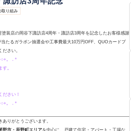
・諏訪店3周年記念
の取り組み
社中村塗装店の岡谷下諏訪店4周年・諏訪店3周年を記念したお客様感謝
が当たるガラポン抽選会や工事費最大10万円OFF、QUOカードプ
ください。
○+。．*
ます。
ください！
○+。．*
きありがとうございます。
茅野市・辰野町エリア
を中心に、戸建て住宅・アパート・工場な