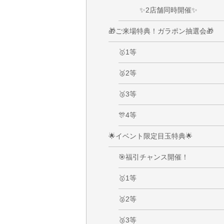
✨2店舗同時開催✨
🎁ご来場特典！ガラポン抽選会🎁
🥇1等
🥈2等
🥉3等
🎊4等
🌟イベント限定目玉特典🌟
🎯福引チャンス開催！
🥇1等
🥈2等
🥉3等