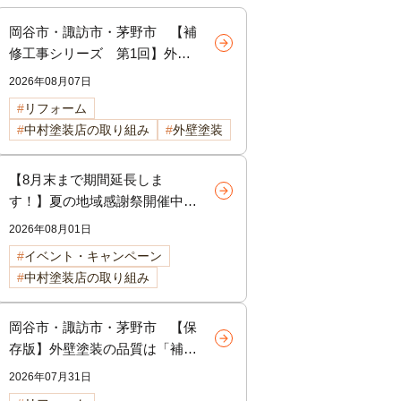
岡谷市・諏訪市・茅野市 【補
修工事シリーズ 第1回】外壁
のひび割れは危険？クラック補
2026年08月07日
修の重要性と放置するリスクを
リフォーム
徹底解説
中村塗装店の取り組み
外壁塗装
【8月末まで期間延長しま
す！】夏の地域感謝祭開催中！
外壁・屋根リフォームをご検討
2026年08月01日
中の方へ
イベント・キャンペーン
中村塗装店の取り組み
岡谷市・諏訪市・茅野市 【保
存版】外壁塗装の品質は「補
修」で決まる！塗装前に行う下
2026年07月31日
地補修の重要性を徹底解説