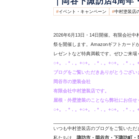
｜岡谷下諏訪店4周年
イベント・キャンペーン
中村塗装店
2026年6月13日・14日開催。有限会
祭を開催します。Amazonギフトカード
レゼントなど特典満載です。ぜひご来場
○+。．*．。+○+。．*．。+○+。．*．。+
ブログをご覧いただきありがとうござい
岡谷市の塗装会社
有限会社中村塗装店です。
屋根・外壁塗装のことなら弊社にお任せ
○+。．*．。+○+。．*．。+○+。．*．。+
いつも中村塗装店のブログをご覧いただ
私たちは、
諏訪市・岡谷市・下諏訪町・