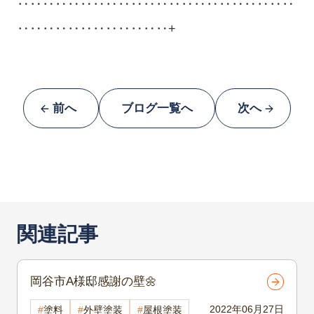
‥‥‥‥‥‥‥‥‥‥‥‥‥‥‥‥‥‥‥‥‥‥
‥‥‥‥‥‥‥‥‥‥‥‥+
前へ
ブログ一覧へ
次へ
関連記事
岡谷市A様邸感謝の壁🌼
2022年06月27日
塗料
外壁塗装
屋根塗装