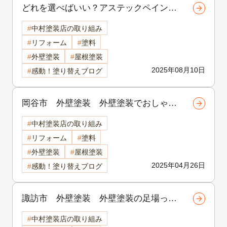
どれを選べばいい？アステックペイント
のプラチナシリーズ比較解説【諏訪市・
中村塗装店の取り組み
岡谷市・茅野市の外壁塗装】
リフォーム
塗料
外壁塗装
屋根塗装
2025年08月10日
感動！塗り替えブログ
岡谷市 外壁塗装 外壁塗装でおしゃれ
な家に変身♪ 岡谷市で人気の色＆デザイ
中村塗装店の取り組み
ンと後悔しない選び方のコツ
リフォーム
塗料
外壁塗装
屋根塗装
2025年04月26日
感動！塗り替えブログ
諏訪市 外壁塗装 外壁塗装の足場って
どれがいいの？諏訪市でよく聞かれる“本
中村塗装店の取り組み
足場と簡易足場”の違いをわかりやすく解