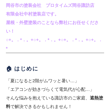
岡谷市の塗装会社 プロタイムズ岡谷諏訪店
有限会社中村塗装店です。
屋根・外壁塗装のことなら弊社にお任せくださ
い！
○+。．*．。+○+。．*．。+○+。．*．。+○+。．
*
🏠 はじめに
「夏になると2階がムワッと暑い…」
「エアコンが効きづらくて電気代が心配…」
そんな悩みを抱えている諏訪市のご家庭、
遮熱塗
料
で解決できるかもしれません！