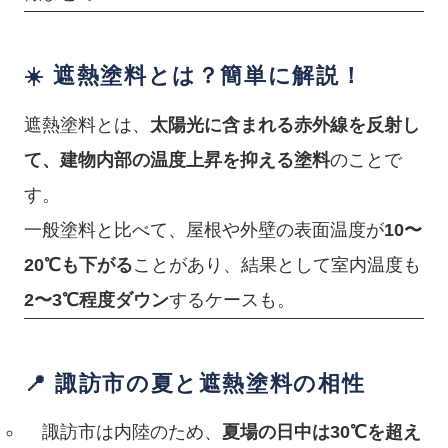
☀️ 遮熱塗料とは？簡単に解説！
遮熱塗料とは、
太陽光に含まれる赤外線を反射し
て、建物内部の温度上昇を抑える塗料
のことで
す。
一般塗料と比べて、屋根や外壁の表面温度が
10〜
20℃も下がる
ことがあり、結果として室内温度も
2〜3℃程度ダウン
するケースも。
📍 諏訪市の夏と遮熱塗料の相性
諏訪市は内陸のため、
夏場の日中は30℃を超え