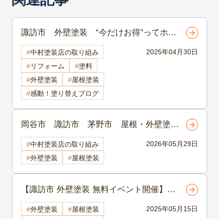
諏訪市 外壁塗装 “今だけお得”ってホン
ト？諏訪市で外壁塗装を頼む前に知ってお
2025年04月30日
中村塗装店の取り組み
きたい相場と見極めのコツ
リフォーム
塗料
外壁塗装
屋根塗装
感動！塗り替えブログ
岡谷市 諏訪市 茅野市 屋根・外壁塗
装 【第4回（全5回）】築年数で分かる外
2026年05月29日
中村塗装店の取り組み
壁・屋根のメンテナンスシリーズ 築20年
外壁塗装
屋根塗装
前後は塗装では止まらない劣化が増える時
期｜屋根・外壁の判断ポイント
【諏訪市 外壁塗装 無料イベント開催】中
村塗装店ショールーム1周年感謝祭🎉ご来
2025年05月15日
外壁塗装
屋根塗装
場特典＆相談会あり！