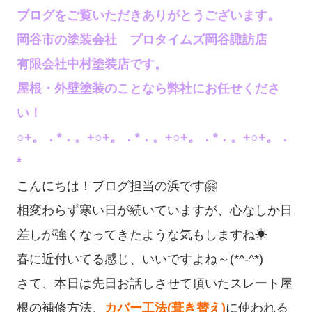
ブログをご覧いただきありがとうございます。
岡谷市の塗装会社 プロタイムズ岡谷諏訪店
有限会社中村塗装店です。
屋根・外壁塗装のことなら弊社にお任せくださ
い！
○+。．*．。+○+。．*．。+○+。．*．。+○+。．
*
こんにちは！ブログ担当の浜です🤗
相変わらず寒い日が続いていますが、心なしか日
差しが強くなってきたような気もしますね☀
春に近付いてる感じ、いいですよね～(*^-^*)
さて、本日は先日お話しさせて頂いたスレート屋
根の補修方法、
カバー工法(葺き替え)
に使われる