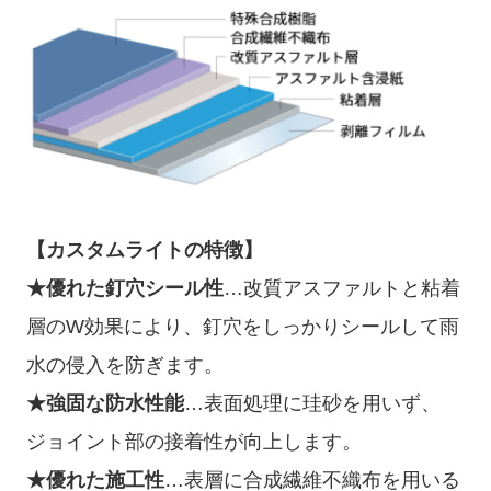
【カスタムライトの特徴】
★優れた釘穴シール性
…改質アスファルトと粘着
層のW効果により、釘穴をしっかりシールして雨
水の侵入を防ぎます。
★強固な防水性能
…表面処理に珪砂を用いず、
ジョイント部の接着性が向上します。
★優れた施工性
…表層に合成繊維不織布を用いる