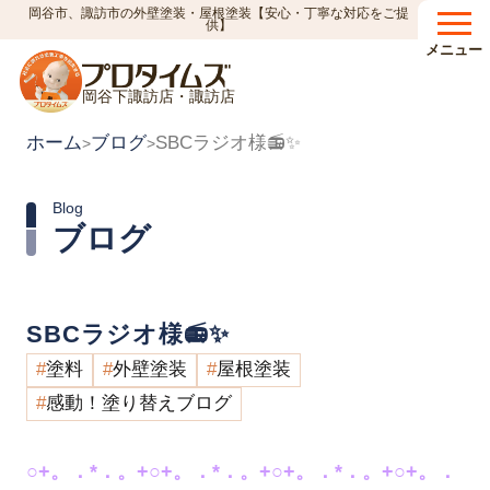
岡谷市、諏訪市の外壁塗装・屋根塗装【安心・丁寧な対応をご提
供】
メニュー
岡谷下諏訪店・諏訪店
ホーム
ブログ
SBCラジオ様📻✨
>
>
Blog
ブログ
SBCラジオ様📻✨
塗料
外壁塗装
屋根塗装
感動！塗り替えブログ
○+。．*．。+○+。．*．。+○+。．*．。+○+。．