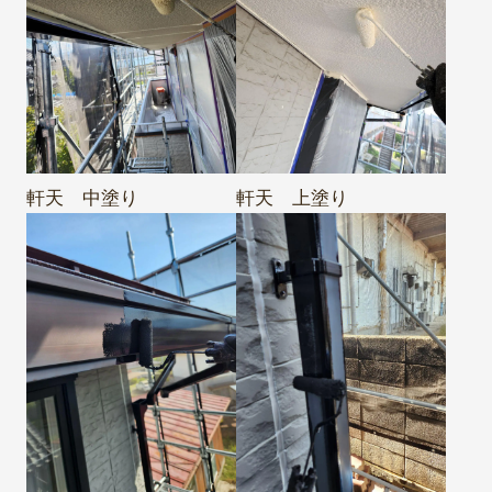
軒天 中塗り
軒天 上塗り