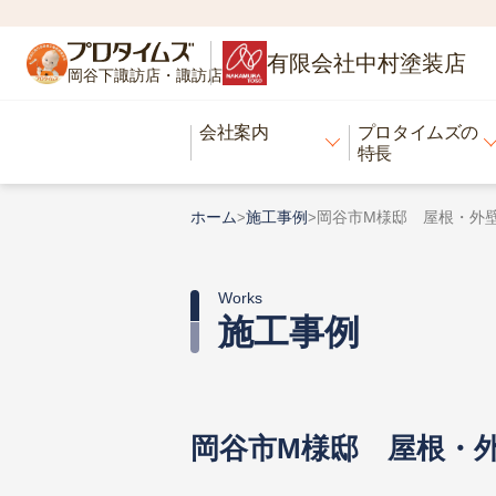
有限会社中村塗装店
岡谷下諏訪店・諏訪店
会社案内
プロタイムズの
特長
ホーム
施工事例
岡谷市M様邸 屋根・外
>
>
Works
施工事例
岡谷市M様邸 屋根・