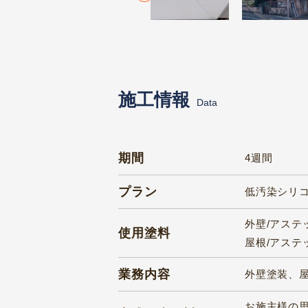
施工情報
Data
期間
4週間
プラン
低汚染シリ
外壁/アステッ
使用塗料
屋根/アステ
業務内容
外壁塗装、
お施主様の