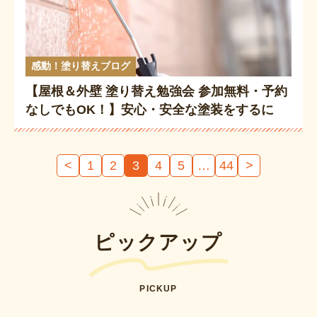
感動！塗り替えブログ
【屋根＆外壁 塗り替え勉強会 参加無料・予約
なしでもOK！】安心・安全な塗装をするに
は？岡谷市・茅野市で12/5・6開催✨
投
<
1
2
3
4
5
…
44
>
稿
の
ペ
ー
ピックアップ
ジ
送
PICKUP
り