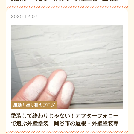
装 「歳末大還元祭キャンペーン」11/8~12/2
8
2025.12.07
感動！塗り替えブログ
塗装して終わりじゃない！アフターフォロー
で選ぶ外壁塗装 岡谷市の屋根・外壁塗装専
門店が徹底解説