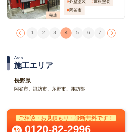
外壁塗装
屋根塗装
岡谷市
完成
1
2
3
4
5
6
7
Area
施工エリア
長野県
岡谷市、諏訪市、茅野市、諏訪郡
ご相談・お見積もり・診断無料です！
0120-82-2996