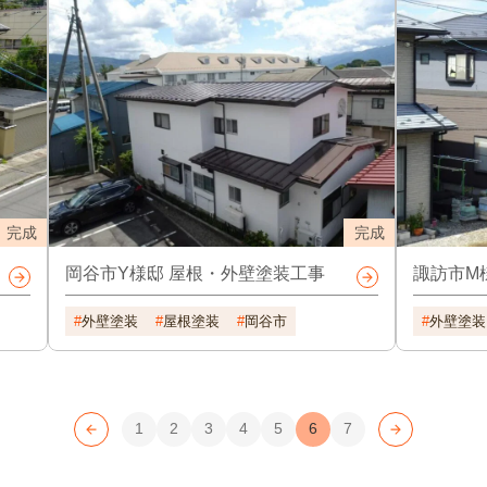
完成
完成
諏訪市M
岡谷市Y様邸 屋根・外壁塗装工事
外壁塗装
外壁塗装
屋根塗装
岡谷市
1
2
3
4
5
6
7