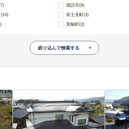
67)
諏訪市
(8)
町
(14)
富士見町
(3)
)
箕輪町
(2)
絞り込んで検索する