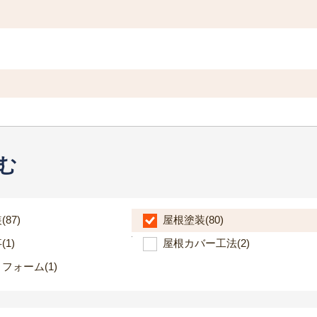
む
装
(87)
屋根塗装
(80)
事
(1)
屋根カバー工法
(2)
リフォーム
(1)